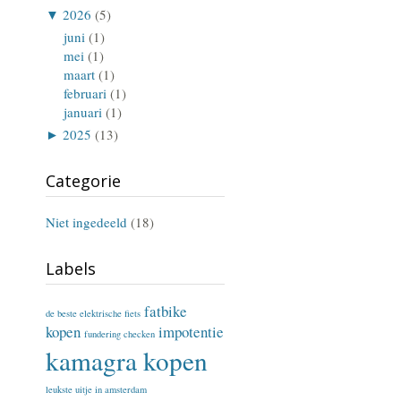
▼
2026
(5)
juni
(1)
mei
(1)
maart
(1)
februari
(1)
januari
(1)
►
2025
(13)
Categorie
Niet ingedeeld
(18)
Labels
fatbike
de beste elektrische fiets
kopen
impotentie
fundering checken
kamagra kopen
leukste uitje in amsterdam