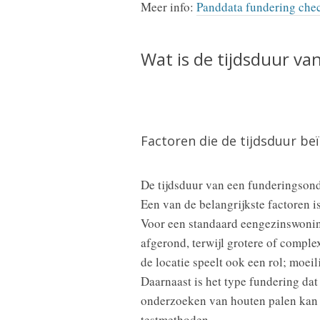
Meer info:
Panddata fundering che
Wat is de tijdsduur v
Factoren die de tijdsduur be
De tijdsduur van een funderingsond
Een van de belangrijkste factoren i
Voor een standaard eengezinswoni
afgerond, terwijl grotere of compl
de locatie speelt ook een rol; moei
Daarnaast is het type fundering da
onderzoeken van houten palen kan 
testmethoden.