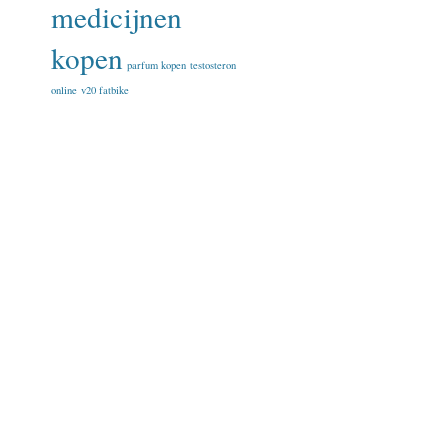
medicijnen
kopen
parfum kopen
testosteron
online
v20 fatbike